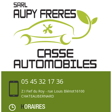
05 45 32 17 36
Z.I Fief du Roy - rue Louis Blériot
16100
CHATEAUBERNARD
HORAIRES